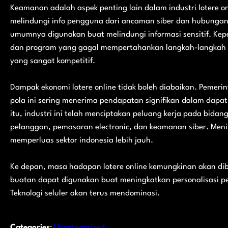
Keamanan adalah aspek penting lain dalam industri lotere o
melindungi info pengguna dari ancaman siber dan hubungan t
umumnya digunakan buat melindungi informasi sensitif. K
dan program yang gagal mempertahankan langkah-langkah kea
yang sangat kompetitif.
Dampak ekonomi lotere online tidak boleh diabaikan. Pemer
pola ini sering menerima pendapatan signifikan dalam dapat 
itu, industri ini telah menciptakan peluang kerja pada bid
pelanggan, pemasaran electronic, dan keamanan siber. Men
memperluas sektor indonesia lebih jauh.
Ke depan, masa hadapan lotere online kemungkinan akan dib
buatan dapat digunakan buat meningkatkan personalisasi pem
Teknologi seluler akan terus mendominasi.
Categories
:
Uncategorized