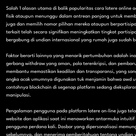
Salah 1 alasan utama di balik popularitas cara lotere online
fisik ataupun menunggu dalam antrean panjang untuk membel
juga dan memilih nomor pilihan mereka ataupun berpartisipa
terkait telah secara signifikan meningkatkan tingkat partis
bergabung di undian internasional yang rumah juga sudah be
Faktor berarti lainnya yang menarik pertumbuhan adalah inov
gerbang withdraw yang aman, pola terenkripsi, dan pembaruan
membantu memastikan keadilan dan transparansi, yang san
angka acak umumnya digunakan tuk menjamin bahwa awd undi
contohnya blockchain di segenap platform sedang dieksplor
manipulasi.
Pengalaman pengguna pada platform lotere on-line juga telah
website dan aplikasi saat ini menawarkan antarmuka intuit
pengguna perdana kali. Dasbor yang dipersonalisasi memungk
sebelumnya, dan menerima pemberitahuan tentang undian y