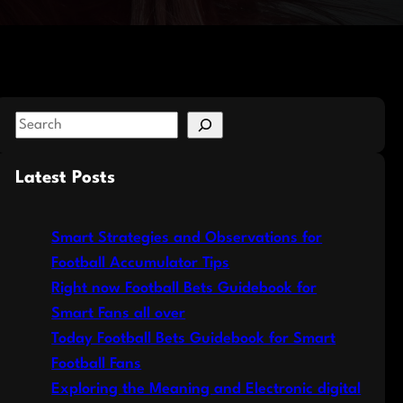
S
e
a
Latest Posts
r
c
Smart Strategies and Observations for
h
Football Accumulator Tips
Right now Football Bets Guidebook for
Smart Fans all over
Today Football Bets Guidebook for Smart
Football Fans
Exploring the Meaning and Electronic digital