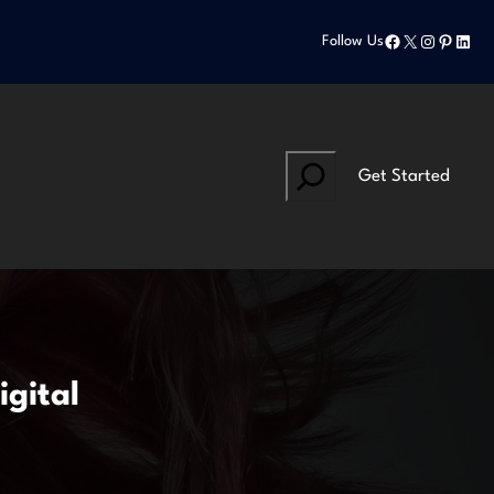
Facebook
X
Instagram
Pinteres
Linke
Follow Us
Search
Get Started
igital