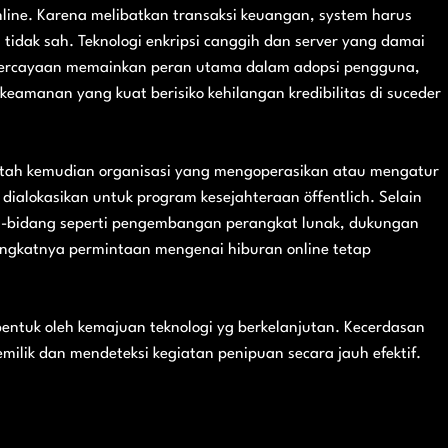
nline. Karena melibatkan transaksi keuangan, system harus
idak sah. Teknologi enkripsi canggih dan server yang damai
epercayaan memainkan peran utama dalam adopsi pengguna,
manan yang kuat berisiko kehilangan kredibilitas di suceder
intah kemudian organisasi yang mengoperasikan atau mengatur
dialokasikan untuk program kesejahteraan öffentlich. Selain
ang-bidang seperti pengembangan perangkat lunak, dukungan
ingkatnya permintaan mengenai hiburan online tetap
entuk oleh kemajuan teknologi yg berkelanjutan. Kecerdasan
ilik dan mendeteksi kegiatan penipuan secara jauh efektif.