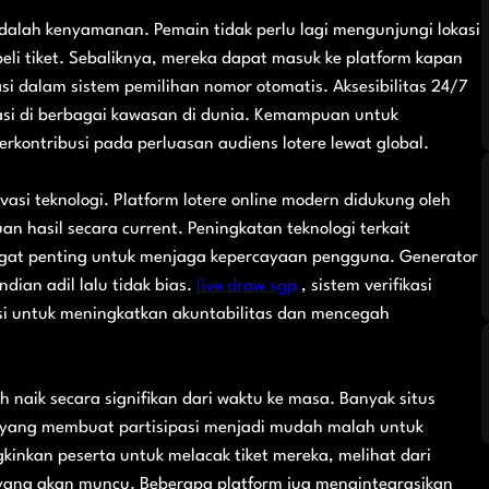
 adalah kenyamanan. Pemain tidak perlu lagi mengunjungi lokasi
i tiket. Sebaliknya, mereka dapat masuk ke platform kapan
si dalam sistem pemilihan nomor otomatis. Aksesibilitas 24/7
ipasi di berbagai kawasan di dunia. Kemampuan untuk
rkontribusi pada perluasan audiens lotere lewat global.
asi teknologi. Platform lotere online modern didukung oleh
 hasil secara current. Peningkatan teknologi terkait
gat penting untuk menjaga kepercayaan pengguna. Generator
an adil lalu tidak bias.
live draw sgp
, sistem verifikasi
asi untuk meningkatkan akuntabilitas dan mencegah
 naik secara signifikan dari waktu ke masa. Banyak situs
if yang membuat partisipasi menjadi mudah malah untuk
inkan peserta untuk melacak tiket mereka, melihat dari
ang akan muncu. Beberapa platform jua mengintegrasikan